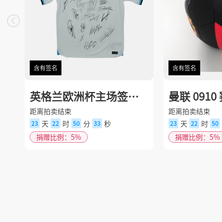
含有签名
含有签名
英格兰欧洲杯主场签名
曼联 091
球衣
足球
距离拍卖结束
距离拍卖结束
天
时
分
秒
天
时
23
22
50
32
23
22
50
捐赠比例：5%
捐赠比例：5%