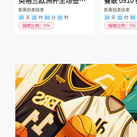
英格兰欧洲杯主场签名
曼联 091
球衣
足球
距离拍卖结束
距离拍卖结束
天
时
分
秒
天
时
23
22
50
32
23
22
50
捐赠比例：5%
捐赠比例：5%